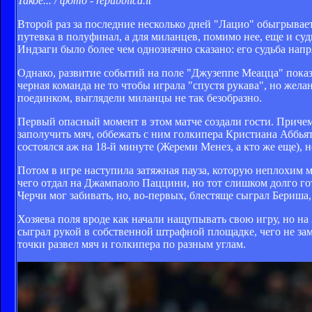
Такое... / фото - repubblica.it
Второй раз за последние несколько дней "Лацио" обыгрывает
путевка в полуфинал, а для миланцев, помимо нее, еще и су
Индзаги было более чем однозначно сказано: его судьба нап
Однако, развитие событий на поле "Джузеппе Меацца" показ
черная команда не то чтобы играла "спустя рукава", но жела
поединком, выглядели миланцы не так безобразно.
Первый опасный момент в этом матче создали гости. Причем
заполучить мяч, оббежать с ним голкипера Кристиана Аббья
состоялся аж на 18-й минуте (Жереми Менез, а кто же еще),
Потом в игре наступила затяжная пауза, которую неплохим 
чего отдал на Джампаоло Паццини, но тот слишком долго го
Черчи мог забивать, но, во-первых, блестяще сыграл Бериша,
Хозяева поля вроде как начали нащупывать свою игру, но н
сыграл рукой в собственной штрафной площадке, чего не за
точки развел мяч и голкипера по разным углам.