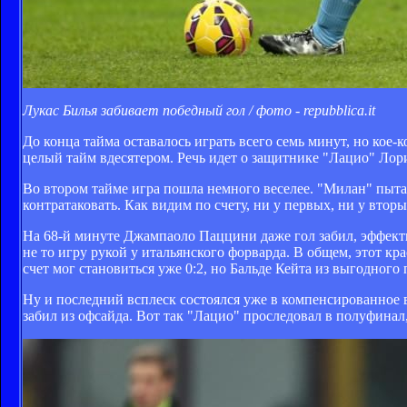
Лукас Билья забивает победный гол / фото - repubblica.it
До конца тайма оставалось играть всего семь минут, но кое-
целый тайм вдесятером. Речь идет о защитнике "Лацио" Лор
Во втором тайме игра пошла немного веселее. "Милан" пыта
контратаковать. Как видим по счету, ни у первых, ни у втор
На 68-й минуте Джампаоло Паццини даже гол забил, эффектно
не то игру рукой у итальянского форварда. В общем, этот кр
счет мог становиться уже 0:2, но Бальде Кейта из выгодног
Ну и последний всплеск состоялся уже в компенсированное
забил из офсайда. Вот так "Лацио" проследовал в полуфинал