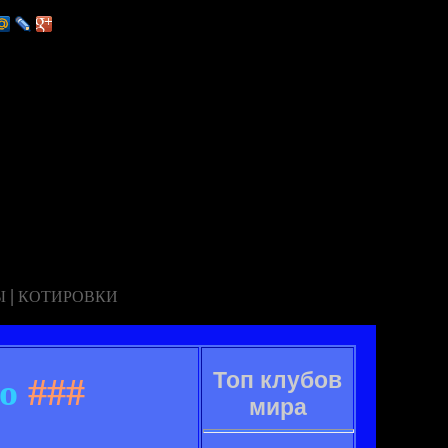
|
Ы
КОТИРОВКИ
Топ клубов
о
###
мира