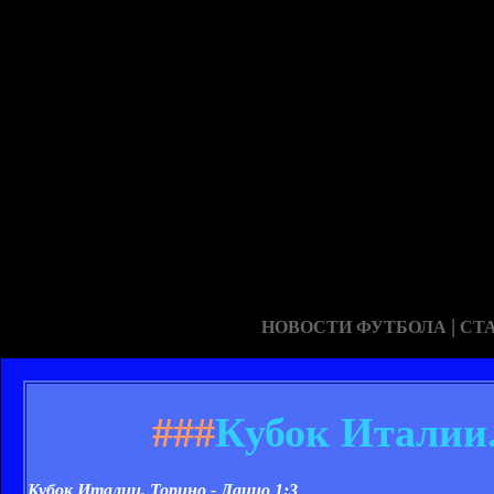
|
НОВОСТИ ФУТБОЛА
СТ
###
Кубок Италии.
Кубок Италии. Торино - Лацио 1:3