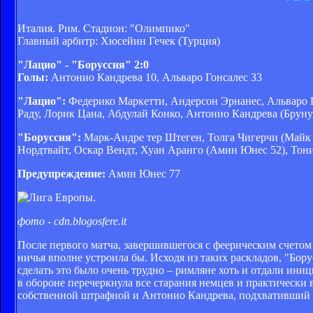
Италия. Рим. Стадион: "Олимпико"
Главный арбитр: Хюсейин Гечек (Турция)
"Лацио" - "Боруссия" 2:0
Голы:
Антонио Кандрева 10, Альваро Гонсалес 33
"Лацио":
Федерико Маркетти, Андерсон Эрнанес, Альваро Г
Раду, Лорик Цана, Абдулай Конко, Антонио Кандрева (Бруну
"Боруссия":
Марк-Андре тер Штеген, Толга Чигерчи (Майк 
Нордтвайт, Оскар Вендт, Хуан Аранго (Амин Юнес 52), То
Предупреждение:
Амин Юнес 77
фото - cdn.blogosfere.it
После первого матча, завершившегося с феерическим счетом 
ничья вполне устроила бы. Исходя из таких раскладов, "Бор
сделать это было очень трудно – римляне хоть и отдали ини
в обороне перечеркнула все старания немцев и практически
собственной штрафной и Антонио Кандрева, подхвативший ор