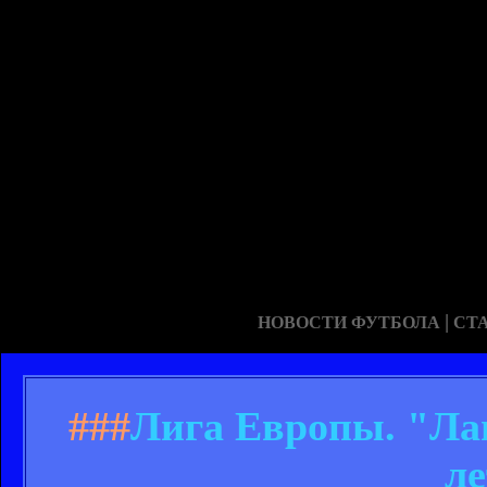
|
НОВОСТИ ФУТБОЛА
СТ
###
Лига Европы. "Лац
ле