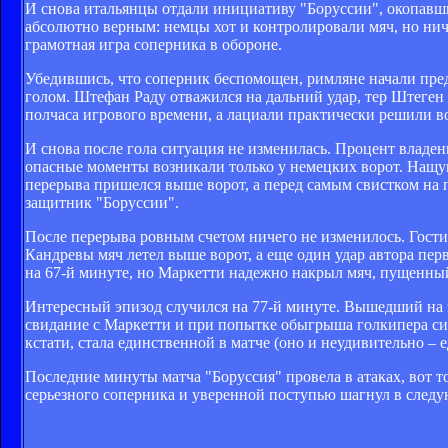
И снова итальянцы отдали инициативу "Боруссии", окопавши
абсолютно верным: немцы хот и контролировали мяч, но нич
грамотная игра соперника в обороне.
Убедившись, что соперник беспомощен, римляне начали пре
голом. Штефан Раду отважился на дальний удар, тер Штеген
полчаса игрового времени, а лациали практически решили во
И снова после гола ситуация не изменилась. Процент владен
опасные моменты возникали только у немецких ворот. Нащуп
перерыва пришелся выше ворот, а перед самым свистком на 
защитник "Боруссии".
После перерыва ровным счетом ничего не изменилось. Гости 
Кандревы мяч летел выше ворот, а еще один удар автора пер
на 67-й минуте, но Маркетти надежно накрыл мяч, пущенн
Интересный эпизод случился на 77-й минуте. Вышедший на
свидание с Маркетти и при попытке обыгрыша голкипера сим
кстати, стала единственной в матче (оно и неудивительно – 
Последние минуты матча "Боруссия" провела в атаках, вот т
серьезного соперника и уверенной поступью шагнул в след