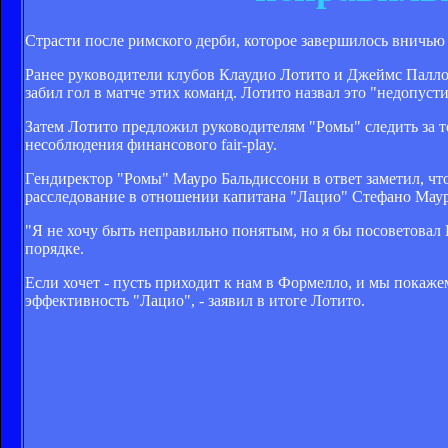
Страсти после римского дерби, которое завершилось вничью 2
Ранее руководители клубов Клаудио Лотито и Джеймс Паллот
забил гол в матче этих команд. Лотито назвал это "недопуст
Затем Лотито предложил руководителям "Ромы" следить за 
несоблюдения финансового fair-play.
Гендиректор "Ромы" Мауро Бальдиссони в ответ заметил, чт
расследование в отношении капитана "Лацио" Стефано Маури
"Я не хочу быть неправильно понятым, но я бы посоветовал Б
порядке.
Если хочет - пусть приходит к нам в Формелло, и мы покаж
эффективность "Лацио", - заявил в итоге Лотито.