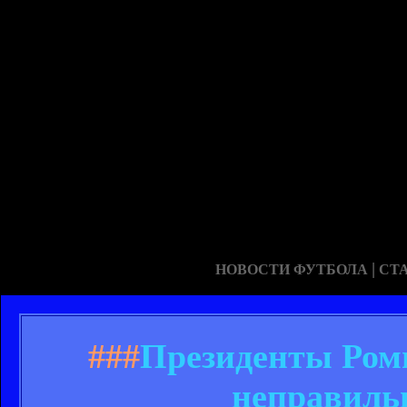
|
НОВОСТИ ФУТБОЛА
СТ
###
Президенты Ромы
неправиль