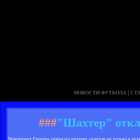
|
НОВОСТИ ФУТБОЛА
СТ
###
"Шахтер" откл
Чемпионат Европы повысил интерес скаутов не только к игр