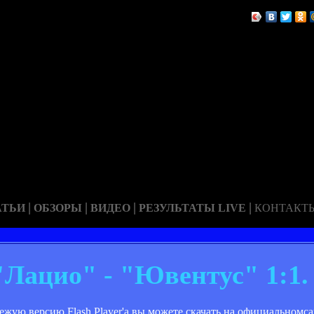
|
|
|
|
АТЬИ
ОБЗОРЫ
ВИДЕО
РЕЗУЛЬТАТЫ LIVE
КОНТАКТ
 "Лацио" - "Ювентус" 1:1.
Свежую версию Flash Player'a вы можете скачать на официальномс