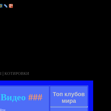
|
Ы
КОТИРОВКИ
Топ клубов
 Видео
###
мира
айте