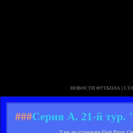
|
НОВОСТИ ФУТБОЛА
СТ
###
Серия А. 21-й тур.
У вас не установлен Flash Player. 