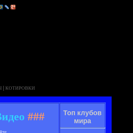
|
Ы
КОТИРОВКИ
Топ клубов
Видео
###
мира
айте