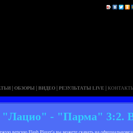
|
|
|
|
АТЬИ
ОБЗОРЫ
ВИДЕО
РЕЗУЛЬТАТЫ LIVE
КОНТАКТ
. "Лацио" - "Парма" 3:2. 
Свежую версию Flash Player'a вы можете скачать на официальномс