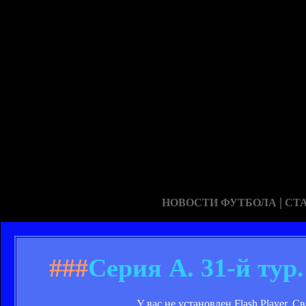
|
НОВОСТИ ФУТБОЛА
СТ
###
Серия А. 31-й тур
У вас не установлен Flash Player. 