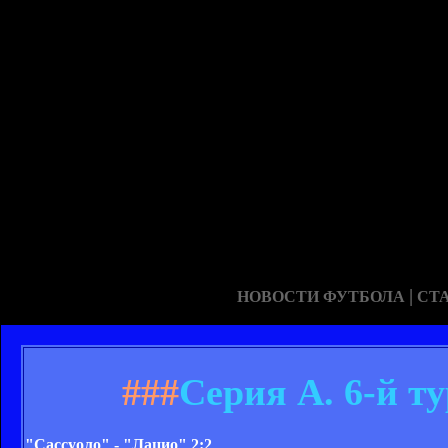
|
НОВОСТИ ФУТБОЛА
СТ
###
Серия А. 6-й ту
"Сассуоло" - "Лацио" 2:2