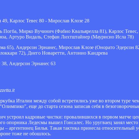
49, Карлос Тевес 80 - Мирослав Клозе 28
Погба, Мирко Вучинич (Фабио Квальярелла 81), Карлос Тевес,
моа, Артуро Видаль, Стефан Лихтштайнер (Маурисио Исла 78)
а 65), Андерсон Эрнанес, Мирослав Клозе (Онорато Эдерсон 82
локкари 72), Диего Новаретти, Антонио Кандрева
 38, Андерсон Эрнанес 63
etta.it
ркубка Италии между собой встретились уже во втором туре чем
"Олимпико", еще до старта сезона записав себя в безоговорочн
ич устроил кадровые чистки: провалившихся в первом матче ц
ого опорника Ледесмы вышел Гонсалес. Но уругваец занял место
ы – аргентинец Билья. Такая тактика принесла относительный ус
ороне тоже не обошлось.