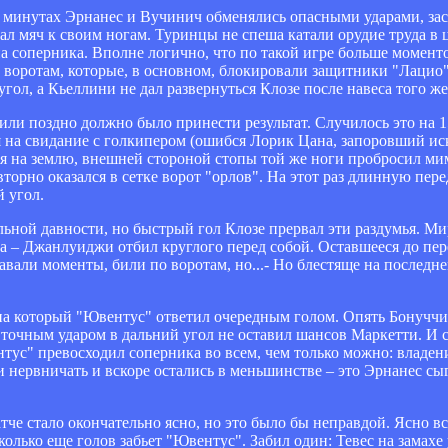
х минутах Эрнанес и Вучинич обменялись опасными ударами, зас
ал мяч к своим ногам. Туринцы не спеша катали орудие труда в 
а соперника. Вполне логично, что по такой игре больше моменто
 воротам, которые, в основном, блокировали защитники "Лацио
ол, а Кьеллини не дал развернуться Клозе после навеса того ж
и поздно должно было принести результат. Случилось это на 1
 на свидание с голкипером (ошибся Лорик Цана, запоровший ис
ься на землю, внешней стороной стопы той же ноги пробросил м
торно оказался в сетке ворот "орлов". На этот раз длинную пере
 угол.
ьной давности, но быстрый гол Клозе прервал эти раздумья. Ми
а – Джанлуиджи отбил круглого перед собой. Оставшееся до пер
авали моменты, били по воротам, но...- Но блестяще на последн
 на который "Ювентус" ответил очередным голом. Опять Бонуччи 
 точным ударом в дальний угол не оставил шансов Маркетти. И с
ентус" превосходил соперника во всем, чем только можно: владен
и нервничать и вскоре остались в меньшинстве – это Эрнанес сы
атче стало окончательно ясно, но это было бы неправдой. Ясно в
колько еще голов забьет "Ювентус". Забил один: Тевес на замахе