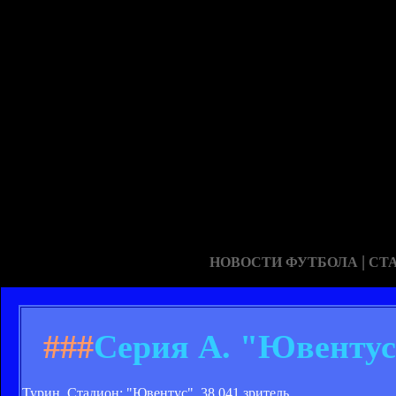
|
НОВОСТИ ФУТБОЛА
СТ
###
Серия А. "Ювентус
Турин. Стадион: "Ювентус". 38 041 зритель