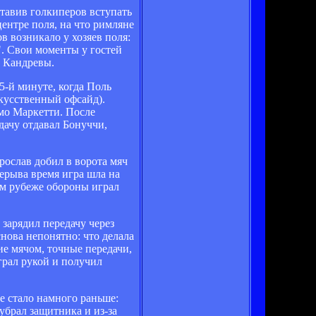
тавив голкиперов вступать
центре поля, на что римляне
в возникало у хозяев поля:
". Свои моменты у гостей
е Кандревы.
5-й минуте, когда Поль
кусственный офсайд).
имо Маркетти. После
дачу отдавал Бонуччи,
рослав добил в ворота мяч
ерыва время игра шла на
ем рубеже обороны играл
зарядил передачу через
нова непонятно: что делала
ие мячом, точные передачи,
грал рукой и получил
се стало намного раньше:
 убрал защитника и из-за