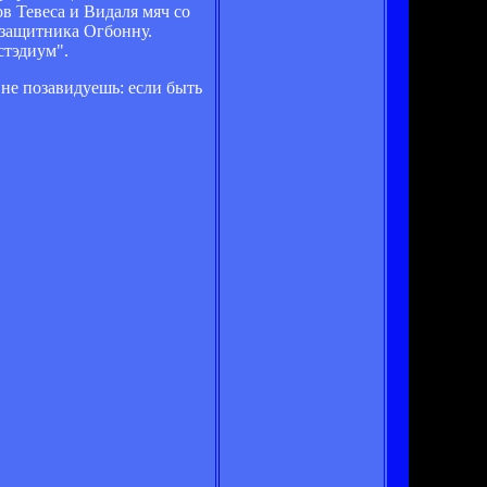
в Тевеса и Видаля мяч со
 защитника Огбонну.
стэдиум".
 не позавидуешь: если быть