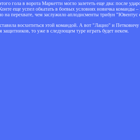
го гола в ворота Маркетти могло залететь еще два: после ударо
Конте еще успел обкатать в боевых условиях новичка команды –
ло на перехвате, чем заслужило аплодисменты трибун "Ювентус 
аставила восхититься этой командой. А вот "Лацио" и Петковичу
 защитников, то уже в следующем туре играть будет некем.