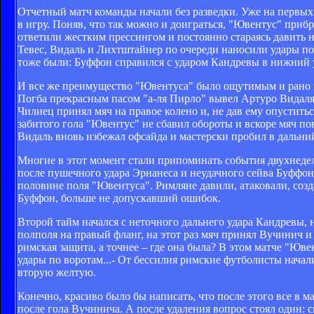
Отчетный матч команды начали без разведки. Уже на первы
в игру. Поняв, что так можно и доиграться, "Ювентус" прибр
ответили жестким прессингом и постоянно стараясь давить н
Тевес, Видаль и Лихтштайнер по очереди наносили удары по
тоже были: Буффон справился с ударом Кандревы в нижний уг
И все же преимущество "Ювентуса" было ощутимым и рано ил
Погба прекрасным пасом "а-ля Пирло" вывел Артуро Видаля
Чилиец принял мяч на правое колено и, не дав ему опустит
забитого гола "Ювентус" не сбавил обороты и вскоре мяч пов
Видаль вновь избежал офсайда и мастерски пробил в дальний
Многие в этот момент стали припоминать события двухнедел
после пушечного удара Эрнанеса и неудачного сейва Буффон
половине поля "Ювентуса". Римляне давили, атаковали, созд
Буффон, больше не допускавший ошибок.
Второй тайм начался с неточного дальнего удара Кандревы,
полполя на правый фланг, на этот раз мяч принял Вучинич и
римская защита, а точнее – где она была? В этом матче "Юв
удары по воротам...- От бессилия римские футболисты начал
вторую желтую.
Конечно, красиво было бы написать, что после этого все в м
после гола Вучинича. А после удаления вопрос стоял один: с