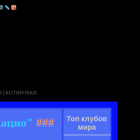
|
Ы
КОТИРОВКИ
Топ клубов
Лацио"
###
мира