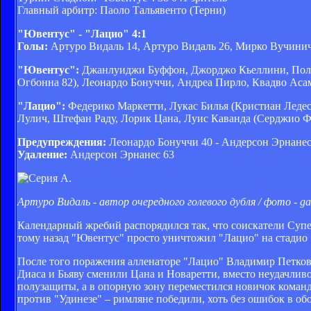
Главный арбитр: Паоло Тальявенто (Терни)
"Ювентус" - "Лацио" 4:1
Голы:
Артуро Видаль 14, Артуро Видаль 26, Мирко Вучинич 
"Ювентус":
Джанлуиджи Буффон, Джорджо Кьеллини, Поль 
Огбонна 82), Леонардо Бонуччи, Андреа Пирло, Квадво Аса
"Лацио":
Федерико Маркетти, Лукас Билья (Кристиан Ледесм
Лулич, Штефан Раду, Лорик Цана, Луис Каванда (Серджио Ф
Предупреждения:
Леонардо Бонуччи 40 - Андерсон Эрнанес
Удаление:
Андерсон Эрнанес 63
Артуро Видаль - автор очередного голевого дубля / фото - gazz
Календарный жребий распорядился так, что соискатели Супе
тому назад "Ювентус" просто уничтожил "Лацио" на стадио 
После того поражения алленаторе "Лацио" Владимир Петков
Диаса и Бьяву сменили Цана и Новаретти, вместо неудачлив
полузащиты, а в опорную зону переместился новичок команд
против "Удинезе" – римляне победили, хоть без ошибок в об