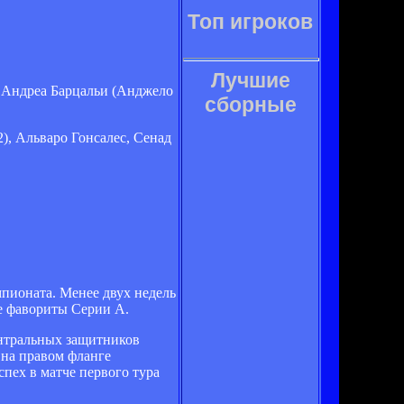
Топ игроков
Лучшие
 Андреа Барцальи (Анджело
сборные
), Альваро Гонсалес, Сенад
пионата. Менее двух недель
ые фавориты Серии А.
ентральных защитников
 на правом фланге
пех в матче первого тура