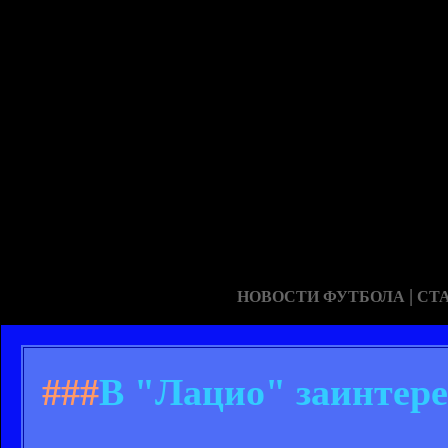
|
НОВОСТИ ФУТБОЛА
СТ
###
В "Лацио" заинтер