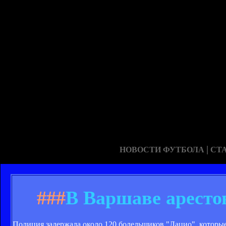
|
НОВОСТИ ФУТБОЛА
СТ
###
В Варшаве аресто
Полиция задержала около 120 болельщиков "Лацио", которы