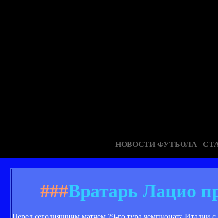
|
НОВОСТИ ФУТБОЛА
СТ
###
Вратарь Лацио п
Перед сегодняшним матчем 29-го тура чемпионата Италии с 