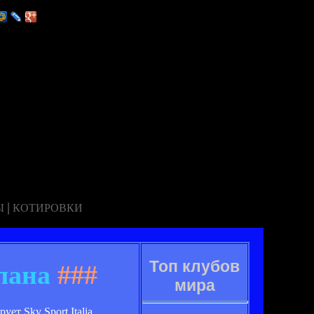
|
Ы
КОТИРОВКИ
Топ клубов
лана
###
мира
т Sky Sport Italia.