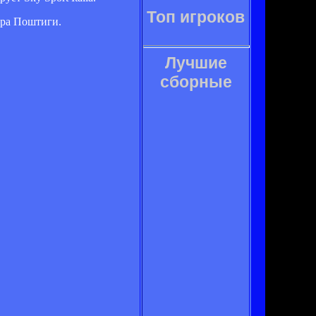
Топ игроков
ера Поштиги.
Лучшие
сборные