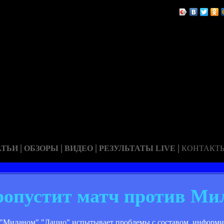
|
|
|
|
АТЬИ
ОБЗОРЫ
ВИДЕО
РЕЗУЛЬТАТЫ LIVE
КОНТАКТ
ропустит матч против Ми
"Миланом" "Лацио" испытывает проблемы с составом, информируе