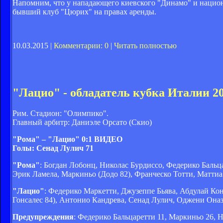
Напомним, что у нападающего киевского "Динамо" и национ
бывший клуб "Цюрих" на правах аренды.
10.03.2015 |
Комментарии: 0
|
Читать полностью
"Лацио" - обладатель кубка Италии 2
Рим. Стадион: "Олимпико".
Главный арбитр: Даниэле Орсато (Скио)
"Рома" – "Лацио" 0:1 ВИДЕО
Голы: Сенад Лулич 71
"Рома"
: Богдан Лобонц, Николас Бурдиссо, Федерико Бальц
Эрик Ламела, Маркиньо (Додо 82), Франческо Тотти, Маттиа
"Лацио"
: Федерико Маркетти, Джузеппе Бьява, Абдулай Ко
Гонсалес 84), Антонио Кандрева, Сенад Лулич, Оджени Она
Предупреждения
: Федерико Бальцаретти 11, Маркиньо 26, 