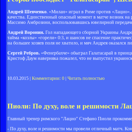
Андрей Шевченко
. «Милан» играл в Риме против «Лацио».
качества. Единственный опасный момент в матче возник на ро
Массимо Амброзини, воспользовавшись ювелирной передаче
Андрей Воронин.
Гол нападающего сборной Украины Андрея
тайма «козлы» «горели» 0:3, и шансов не спасение практичес
на большее хозяев поля не хватило, и мяч Андрея оказался л
Сергей Ребров.
«Фенербахче» обыграл Галатасарай в принци
Кристоф Даум наверняка пожалел, что не выпустил украинск
10.03.2015 |
Комментарии: 0
|
Читать полностью
Пиоли: По духу, воле и решимости Ла
Главный тренер римского "Лацио" Стефано Пиоли прокоммен
- По духу, воле и решимости мы провели отличный матч. Кон