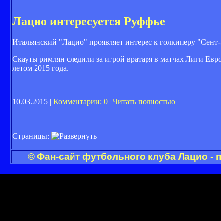
Лацио интересуется Руффье
Итальянский "Лацио" проявляет интерес к голкиперу "Сент
Скауты римлян следили за игрой вратаря в матчах Лиги Евр
летом 2015 года.
10.03.2015 |
Комментарии: 0
|
Читать полностью
Страницы:
© Фан-сайт футбольного клуба Лацио - 